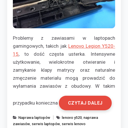
Problemy z zawiasami w laptopach
gamingowych, takich jak
Lenovo Legion Y520-
15
, to dość częsta usterka. Intensywne
użytkowanie, wielokrotne otwieranie i
zamykanie klapy matrycy oraz naturalne
zmęczenie materiału mogą prowadzić do
wyłamania zawiasów z obudowy. W takim
przypadku konieczna
CZYTAJ DALEJ
Naprawa laptopów
lenovo y520
,
naprawa
zawiasów
,
serwis laptopów
,
serwis lenovo