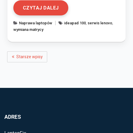
CZYTAJ DALEJ
Naprawa laptopów
ideapad 100
,
serwis lenovo
,
wymiana matrycy
NAWIGACJA
Starsze wpisy
PO
WPISACH
ADRES
LaptopFix