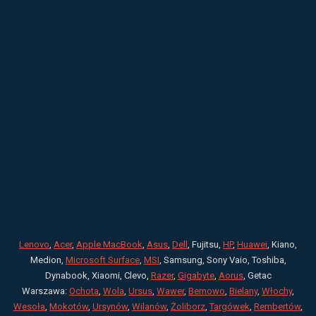
Lenovo
,
Acer
,
Apple MacBook
,
Asus
,
Dell
, Fujitsu,
HP
,
Huawei
, Kiano,
Medion,
Microsoft Surface
,
MSI
, Samsung, Sony Vaio, Toshiba,
Dynabook, Xiaomi, Clevo,
Razer
,
Gigabyte
,
Aorus
, Getac
Warszawa:
Ochota
,
Wola
,
Ursus
,
Wawer
,
Bemowo
,
Bielany
,
Włochy
,
Wesoła
,
Mokotów
,
Ursynów
,
Wilanów
,
Żoliborz
,
Targówek
,
Rembertów
,